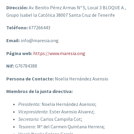
Dirección:
Av. Benito Pérez Armas Nº 5, Local 3 BLOQUE A ,
Grupo Isabel la Católica 38007 Santa Cruz de Tenerife
Teléfono:
677266443
Email:
info@maresia.ong
Página web:
https://www.maresia.ong
Nif:
G76784388
Persona de Contacto:
Noelia Hernández Asensio
Miembros de la junta directiva:
Presidenta:
Noelia Hernández Asensio;
Vicepresidenta
: Ester Asensio Alvarez;
Secretario:
Carlos Campiña Cot;
Tesorera:
Mª del Carmen Quintana Herrera;
Vocal:
Noelia Solana García